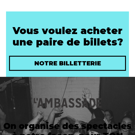
Vous voulez acheter
une paire de billets?
NOTRE BILLETTERIE
On organise des spectacles